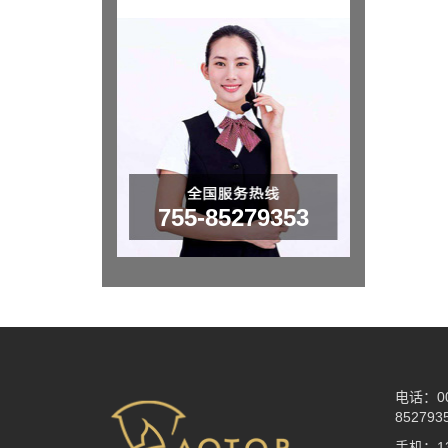
755-85279353
电话：00
852793
手机：13